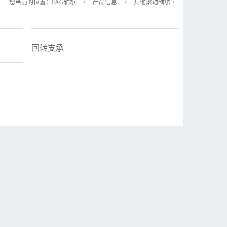
您当前的位置：
FAG轴承
>
产品信息
>
其他滚动轴承
>
回转支承