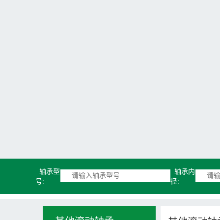
轴承型
轴承内
号:
径: