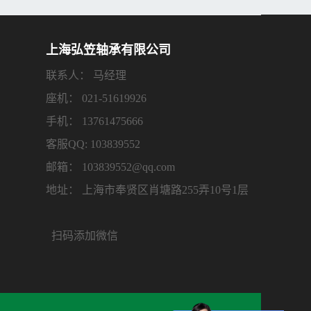
上海弘笠轴承有限公司
联系人： 马经理
座机： 021-51619926
手机： 13761475666
客服QQ: 103839552
邮箱： 103839552@qq.com
地址： 上海市奉贤区肖塘路255弄10号1层
扫码添加微信