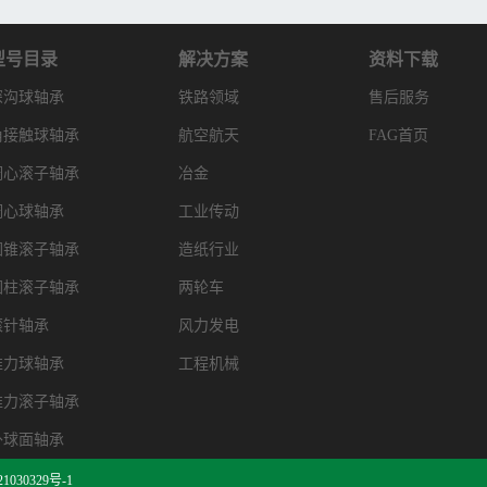
型号目录
解决方案
资料下载
深沟球轴承
铁路领域
售后服务
角接触球轴承
航空航天
FAG首页
调心滚子轴承
冶金
调心球轴承
工业传动
圆锥滚子轴承
造纸行业
圆柱滚子轴承
两轮车
滚针轴承
风力发电
推力球轴承
工程机械
推力滚子轴承
外球面轴承
1030329号-1