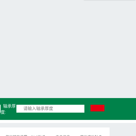
轴承厚
度: