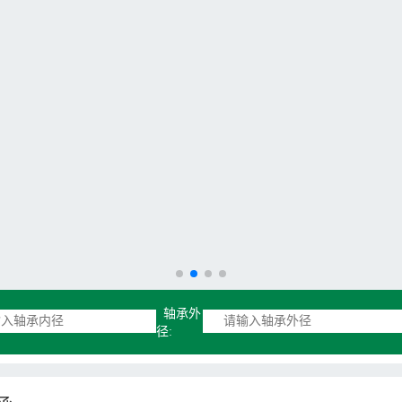
轴承外
径: